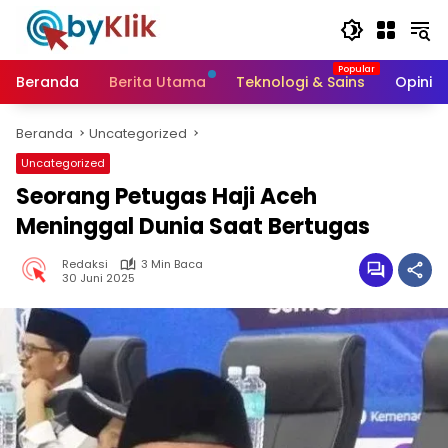
Langsung
ke
konten
Beranda
Berita Utama
Teknologi & Sains
Opini &
Beranda
Uncategorized
Uncategorized
Seorang Petugas Haji Aceh
Meninggal Dunia Saat Bertugas
Redaksi
3 Min Baca
30 Juni 2025