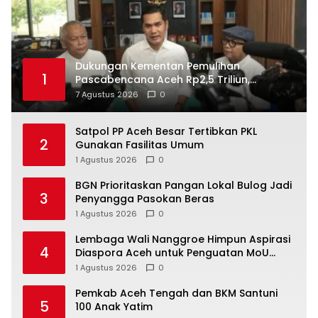
Dukungan Kementan Pemulihan
1
Pascabencana Aceh Rp2,5 Triliun,
Pemprov Kelola Rp9,7 Miliar
7 Agustus 2026
0
Satpol PP Aceh Besar Tertibkan PKL
2
Gunakan Fasilitas Umum
1 Agustus 2026
0
BGN Prioritaskan Pangan Lokal Bulog Jadi
3
Penyangga Pasokan Beras
1 Agustus 2026
0
Lembaga Wali Nanggroe Himpun Aspirasi
4
Diaspora Aceh untuk Penguatan MoU
Helsinki dan UU 11/2006, Ini Hasilnya
1 Agustus 2026
0
Pemkab Aceh Tengah dan BKM Santuni
5
100 Anak Yatim