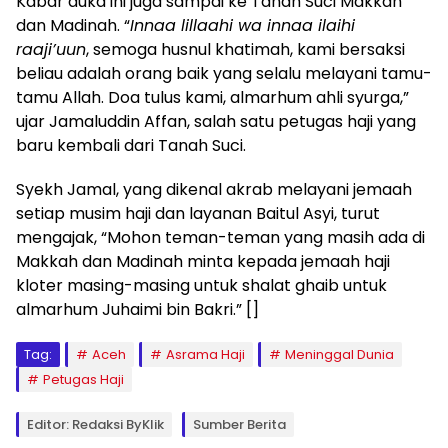
Kabar duka ini juga sampai ke Tanah Suci Makkah
dan Madinah. “
Innaa lillaahi wa innaa ilaihi
raaji’uun
, semoga husnul khatimah, kami bersaksi
beliau adalah orang baik yang selalu melayani tamu-
tamu Allah. Doa tulus kami, almarhum ahli syurga,”
ujar Jamaluddin Affan, salah satu petugas haji yang
baru kembali dari Tanah Suci.
Syekh Jamal, yang dikenal akrab melayani jemaah
setiap musim haji dan layanan Baitul Asyi, turut
mengajak, “Mohon teman-teman yang masih ada di
Makkah dan Madinah minta kepada jemaah haji
kloter masing-masing untuk shalat ghaib untuk
almarhum Juhaimi bin Bakri.” []
Tag:
Aceh
Asrama Haji
Meninggal Dunia
Petugas Haji
Editor: Redaksi ByKlik
Sumber Berita