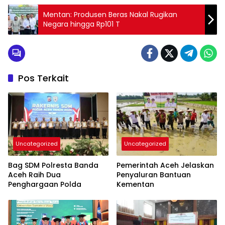
Mentan: Produsen Beras Nakal Rugikan
Negara hingga Rp101 T
Pos Terkait
Uncategorized
Uncategorized
Bag SDM Polresta Banda
Pemerintah Aceh Jelaskan
Aceh Raih Dua
Penyaluran Bantuan
Penghargaan Polda
Kementan