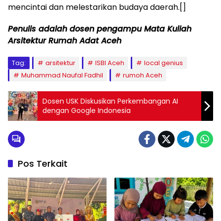
mencintai dan melestarikan budaya daerah.[]
Penulis adalah dosen pengampu Mata Kuliah
Arsitektur Rumah Adat Aceh
Tag:
arsitektur
ISBI Aceh
local genius
Muhammad Naufal Fadhil
rumoh Aceh
Dosen USK Diskusikan Perkembangan AI
dengan Google Indonesia
Pos Terkait