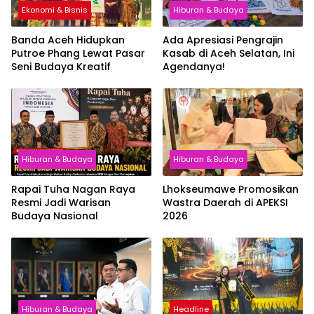
Ekonomi & Bisnis
Hiburan & Budaya
Banda Aceh Hidupkan
Ada Apresiasi Pengrajin
Putroe Phang Lewat Pasar
Kasab di Aceh Selatan, Ini
Seni Budaya Kreatif
Agendanya!
Hiburan & Budaya
Hiburan & Budaya
Rapai Tuha Nagan Raya
Lhokseumawe Promosikan
Resmi Jadi Warisan
Wastra Daerah di APEKSI
Budaya Nasional
2026
Hiburan & Budaya
Headline