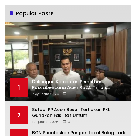
Popular Posts
Dukungan Kementan Pemulihan
1
Pascabencana Aceh Rp2,5 Triliun,
Pemprov Kelola Rp9,7 Miliar
7 Agustus 2026
0
Satpol PP Aceh Besar Tertibkan PKL
2
Gunakan Fasilitas Umum
1 Agustus 2026
0
BGN Prioritaskan Pangan Lokal Bulog Jadi