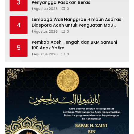
3
Penyangga Pasokan Beras
1 Agustus 2026
0
Lembaga Wali Nanggroe Himpun Aspirasi
4
Diaspora Aceh untuk Penguatan MoU
Helsinki dan UU 11/2006, Ini Hasilnya
1 Agustus 2026
0
Pemkab Aceh Tengah dan BKM Santuni
5
100 Anak Yatim
1 Agustus 2026
0