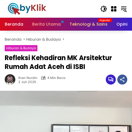
Langsung
ke
konten
Beranda
Berita Utama
Teknologi & Sains
Opini &
Beranda
Hiburan & Budaya
Hiburan & Budaya
Refleksi Kehadiran MK Arsitektur
Rumah Adat Aceh di ISBI
Ihan Nurdin
4 Min Baca
2 Juli 2025