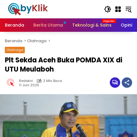
Langsung
ke
konten
Beranda
Berita Utama
Teknologi & Sains
Opini &
Beranda
Olahraga
Olahraga
Plt Sekda Aceh Buka POMDA XIX di
UTU Meulaboh
Redaksi
2 Min Baca
11 Juni 2025