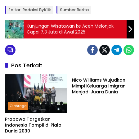
Editor: Redaksi ByKlik
Sumber Berita
Kunjungan Wisatawan ke Aceh Melonjak,
Capai 7,3 Juta di Awal 2025
Pos Terkait
Olahraga
Nico Williams Wujudkan
Mimpi Keluarga Imigran
Menjadi Juara Dunia
Olahraga
Prabowo Targetkan
Indonesia Tampil di Piala
Dunia 2030