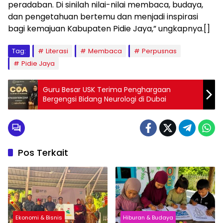
peradaban. Di sinilah nilai-nilai membaca, budaya,
dan pengetahuan bertemu dan menjadi inspirasi
bagi kemajuan Kabupaten Pidie Jaya,” ungkapnya.[]
Tag:
Literasi
Membaca
Perpusnas
Pidie Jaya
Guru Besar USK Terima Penghargaan
Bergengsi Bidang Neurologi di Dubai
Pos Terkait
Ekonomi & Bisnis
Hiburan & Budaya