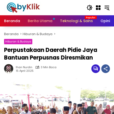
Langsung
ke
konten
Beranda
Berita Utama
Teknologi & Sains
Opini &
Beranda
Hiburan & Budaya
Hiburan & Budaya
Perpustakaan Daerah Pidie Jaya
Bantuan Perpusnas Diresmikan
Ihan Nurdin
3 Min Baca
15 April 2025