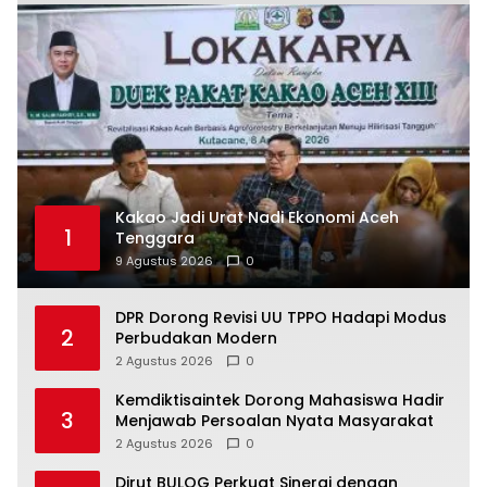
Kakao Jadi Urat Nadi Ekonomi Aceh
1
Tenggara
9 Agustus 2026
0
DPR Dorong Revisi UU TPPO Hadapi Modus
2
Perbudakan Modern
2 Agustus 2026
0
Kemdiktisaintek Dorong Mahasiswa Hadir
3
Menjawab Persoalan Nyata Masyarakat
2 Agustus 2026
0
Dirut BULOG Perkuat Sinergi dengan