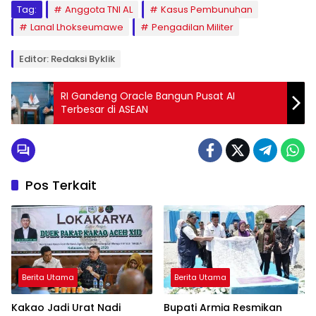
Tag:
Anggota TNI AL
Kasus Pembunuhan
Lanal Lhokseumawe
Pengadilan Militer
Editor: Redaksi Byklik
RI Gandeng Oracle Bangun Pusat AI
Terbesar di ASEAN
Pos Terkait
Berita Utama
Berita Utama
Kakao Jadi Urat Nadi
Bupati Armia Resmikan