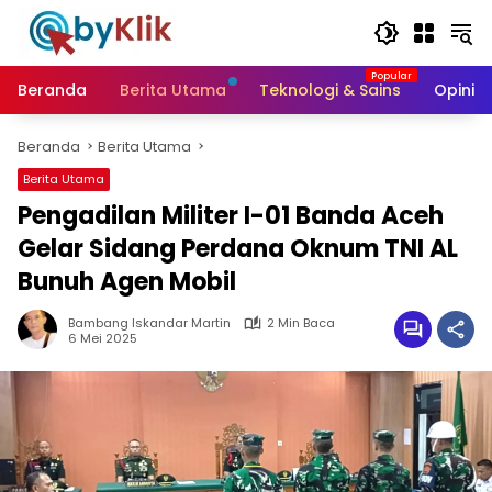
Langsung
ke
konten
Beranda
Berita Utama
Teknologi & Sains
Opini &
Beranda
Berita Utama
Berita Utama
Pengadilan Militer I-01 Banda Aceh
Gelar Sidang Perdana Oknum TNI AL
Bunuh Agen Mobil
Bambang Iskandar Martin
2 Min Baca
6 Mei 2025