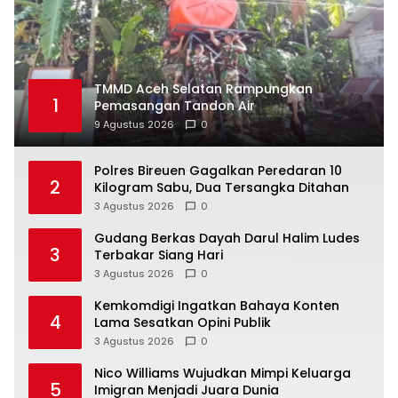
TMMD Aceh Selatan Rampungkan
1
Pemasangan Tandon Air
9 Agustus 2026
0
Polres Bireuen Gagalkan Peredaran 10
2
Kilogram Sabu, Dua Tersangka Ditahan
3 Agustus 2026
0
Gudang Berkas Dayah Darul Halim Ludes
3
Terbakar Siang Hari
3 Agustus 2026
0
Kemkomdigi Ingatkan Bahaya Konten
4
Lama Sesatkan Opini Publik
3 Agustus 2026
0
Nico Williams Wujudkan Mimpi Keluarga
5
Imigran Menjadi Juara Dunia