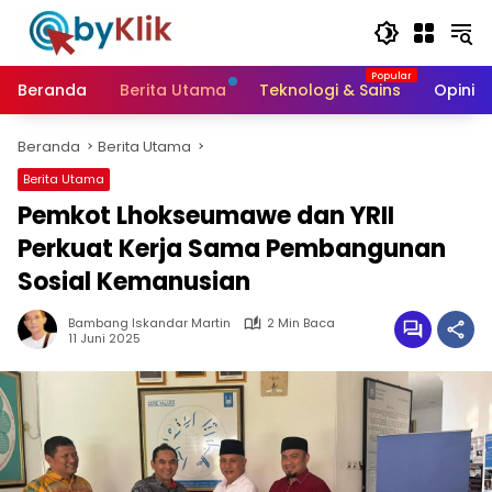
Langsung
ke
konten
Beranda
Berita Utama
Teknologi & Sains
Opini &
Beranda
Berita Utama
Berita Utama
Pemkot Lhokseumawe dan YRII
Perkuat Kerja Sama Pembangunan
Sosial Kemanusian
Bambang Iskandar Martin
2 Min Baca
11 Juni 2025