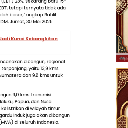
t (EBT) 23%, sekarang baru 15-
BT, tetapi ternyata tidak ada
lah besar,” ungkap Bahlil
SDM, Jumat, 30 Mei 2025
Jadi Kunci Kebangkitan
encanakan dibangun, regional
terpanjang, yaitu 13,9 kms.
 Sumatera dan 9,8 kms untuk
ngun 9,0 kms transmisi.
Maluku, Papua, dan Nusa
listrikan di wilayah timur
gardu induk juga akan dibangun
MVA) di seluruh Indonesia.