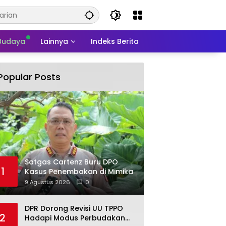
 Budaya
Lainnya
Indeks Berita
Popular Posts
Satgas Cartenz Buru DPO
1
Kasus Penembakan di Mimika
9 Agustus 2026
0
DPR Dorong Revisi UU TPPO
2
Hadapi Modus Perbudakan