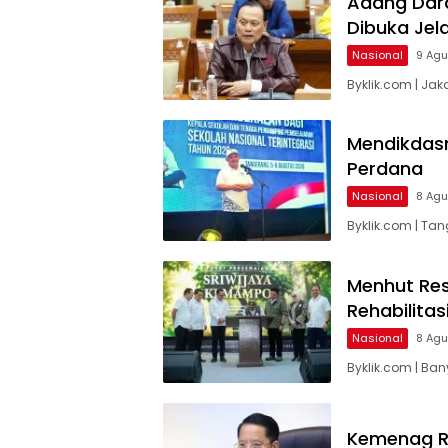
Adang Dara
Dibuka Jel
Nasional
9 Ag
Byklik.com | Jak
Mendikdasm
Perdana
Nasional
8 Ag
Byklik.com | Ta
Menhut Res
Rehabilitas
Nasional
8 Ag
Byklik.com | Ban
Kemenag Re