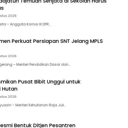
djatun Temuan Senjata di Sekolah Harus
as
ustus 2026
arta – Anggota Komisi III DPR…
en Perkuat Persiapan SNT Jelang MPLS
ustus 2026
ngerang – Menteri Pendidikan Dasar dan…
mikan Pusat Bibit Unggul untuk
i Hutan
ustus 2026
yuasin – Menteri Kehutanan Raja Juli…
smi Bentuk Ditjen Pesantren