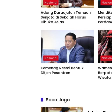
Nasional
Nasion
Adang Daradjatun Temuan
Mendik
Senjata di Sekolah Harus
Persiap
Dibuka Jelas
Perdan
Nasional
Nasion
Kemenag Resmi Bentuk
Wamen
Ditjen Pesantren
Berpote
Wisata
Baca Juga