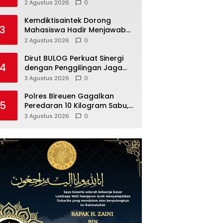
Modern
2 Agustus 2026
0
Kemdiktisaintek Dorong
3
Mahasiswa Hadir Menjawab
Persoalan Nyata Masyarakat
2 Agustus 2026
0
Dirut BULOG Perkuat Sinergi
4
dengan Penggilingan Jaga
Mutu Beras Nasional
3 Agustus 2026
0
Polres Bireuen Gagalkan
5
Peredaran 10 Kilogram Sabu,
Dua Tersangka Ditahan
3 Agustus 2026
0