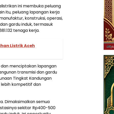
istrikan ini membuka peluang
lain itu, peluang lapangan kerja
anufaktur, konstruksi, operasi,
 dan gardu induk, termasuk
881.132 tenaga kerja.
ihan Listrik Aceh
 dan menciptakan lapangan
bangunan transmisi dan gardu
unaan Tingkat Kandungan
lebih kompetitif dan
 ya. Dimaksimalkan semua
vestasinya sekitar Rp400-500
rdu induk. Ini opportunity