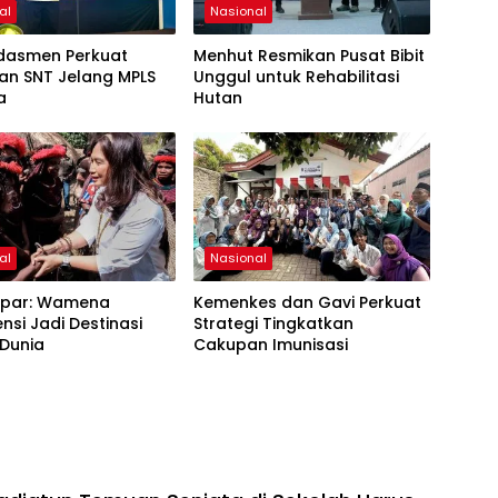
al
Nasional
dasmen Perkuat
Menhut Resmikan Pusat Bibit
an SNT Jelang MPLS
Unggul untuk Rehabilitasi
a
Hutan
al
Nasional
par: Wamena
Kemenkes dan Gavi Perkuat
nsi Jadi Destinasi
Strategi Tingkatkan
 Dunia
Cakupan Imunisasi