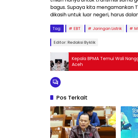
bagus. Supaya kita mengamankan TK
dikasih untuk luar negeri, harus dalam
Tag:
EBT
Jaringan Listrik
M
Editor: Redaksi Byklik
Kepala BPMA Temui Wali Nanggr
Aceh
Pos Terkait