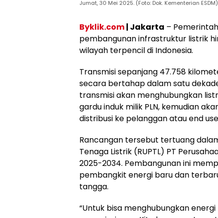
Jumat, 30 Mei 2025. (Foto: Dok. Kementerian ESDM)
Byklik.com
| Jakarta
– Pemerintah
pembangunan infrastruktur listrik 
wilayah terpencil di Indonesia.
Transmisi sepanjang 47.758 kilomete
secara bertahap dalam satu dekad
transmisi akan menghubungkan listr
gardu induk milik PLN, kemudian akan
distribusi ke pelanggan atau end use
Rancangan tersebut tertuang dala
Tenaga Listrik (RUPTL) PT Perusahaa
2025-2034. Pembangunan ini memp
pembangkit energi baru dan terbar
tangga.
“Untuk bisa menghubungkan energi b