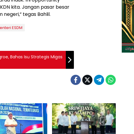
DN kita. Jangan pasar besar
 negeri,” tegas Bahlil.
enteri ESDM
oe, Bahas Isu Strategis Migas