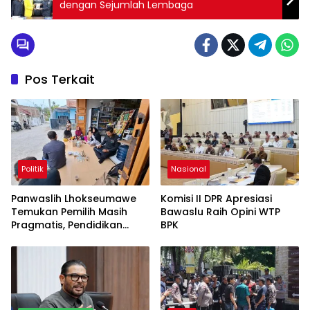
dengan Sejumlah Lembaga
Pos Terkait
Politik
Nasional
Panwaslih Lhokseumawe
Komisi II DPR Apresiasi
Temukan Pemilih Masih
Bawaslu Raih Opini WTP
Pragmatis, Pendidikan
BPK
Demokrasi Jadi Tantangan