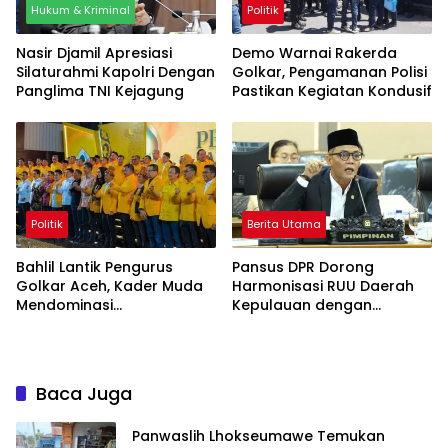
Hukum & Kriminal
Politik
Nasir Djamil Apresiasi
Demo Warnai Rakerda
Silaturahmi Kapolri Dengan
Golkar, Pengamanan Polisi
Panglima TNI Kejagung
Pastikan Kegiatan Kondusif
Politik
Berita Utama
Bahlil Lantik Pengurus
Pansus DPR Dorong
Golkar Aceh, Kader Muda
Harmonisasi RUU Daerah
Mendominasi
Kepulauan dengan
Kepengurusan
Regulasi Terkait
Baca Juga
Panwaslih Lhokseumawe Temukan