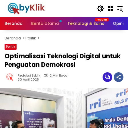
Langsung
ke
konten
Beranda
Berita Utama
Teknologi & Sains
Opini &
Beranda
Politik
Politik
Optimalisasi Teknologi Digital untuk
Penguatan Demokrasi
Redaksi Byklik
2 Min Baca
30 April 2025