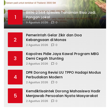
BRIN: 2.564 Spesies Tanaman Bisa Jadi
1
Pangan Lokal
9 Agustus 2026
0
Pemerintah Gelar Zikir dan Doa
2
Kebangsaan di Monas
2 Agustus 2026
0
Kapolres Pidie Jaya Kawal Program MBG
3
Demi Cegah Stunting
2 Agustus 2026
0
DPR Dorong Revisi UU TPPO Hadapi Modus
4
Perbudakan Modern
2 Agustus 2026
0
Kemdiktisaintek Dorong Mahasiswa Hadir
5
Menjawab Persoalan Nyata Masyarakat
2 Agustus 2026
0