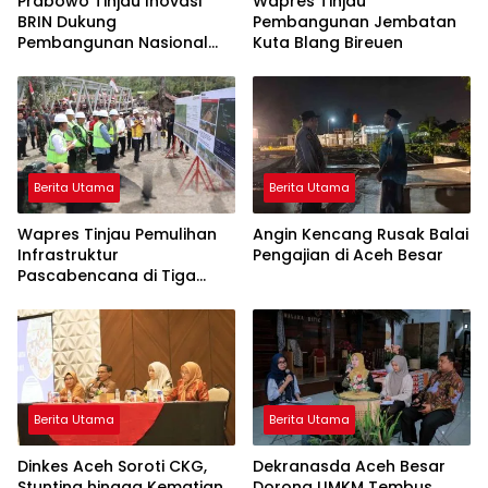
Prabowo Tinjau Inovasi
Wapres Tinjau
BRIN Dukung
Pembangunan Jembatan
Pembangunan Nasional
Kuta Blang Bireuen
Berkelanjutan
Berita Utama
Berita Utama
Wapres Tinjau Pemulihan
Angin Kencang Rusak Balai
Infrastruktur
Pengajian di Aceh Besar
Pascabencana di Tiga
Kabupaten
Berita Utama
Berita Utama
Dinkes Aceh Soroti CKG,
Dekranasda Aceh Besar
Stunting hingga Kematian
Dorong UMKM Tembus