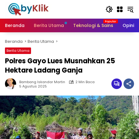
Langsung
ke
konten
Beranda
Berita Utama
Teknologi & Sains
Opini &
Beranda
Berita Utama
Berita Utama
Polres Gayo Lues Musnahkan 25
Hektare Ladang Ganja
Bambang Iskandar Martin
2 Min Baca
5 Agustus 2025