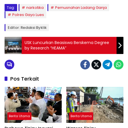
Tag:
narkotika
Pemusnahan Ladang Ganja
Polres Gayo Lues
Editor: Redaksi Byklik
USK Luncurkan Beasiswa Berskema Degree
by Research “HEAMA”
Pos Terkait
Berita Utama
Berita Utama