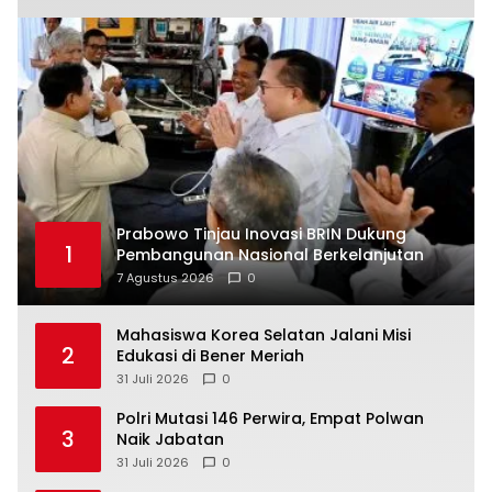
Prabowo Tinjau Inovasi BRIN Dukung
1
Pembangunan Nasional Berkelanjutan
7 Agustus 2026
0
Mahasiswa Korea Selatan Jalani Misi
2
Edukasi di Bener Meriah
31 Juli 2026
0
Polri Mutasi 146 Perwira, Empat Polwan
3
Naik Jabatan
31 Juli 2026
0