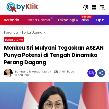
Langsung
ke
konten
Beranda
Berita Utama
Teknologi & Sains
Opini &
Beranda
Berita Utama
Berita Utama
Menkeu Sri Mulyani Tegaskan ASEAN
Punya Potensi di Tengah Dinamika
Perang Dagang
Bambang Iskandar Martin
3 Min Baca
11 April 2025