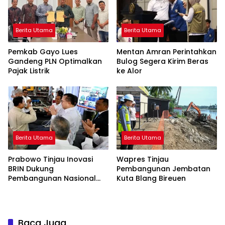
Berita Utama
Berita Utama
Pemkab Gayo Lues
Mentan Amran Perintahkan
Gandeng PLN Optimalkan
Bulog Segera Kirim Beras
Pajak Listrik
ke Alor
Berita Utama
Berita Utama
Prabowo Tinjau Inovasi
Wapres Tinjau
BRIN Dukung
Pembangunan Jembatan
Pembangunan Nasional
Kuta Blang Bireuen
Berkelanjutan
Baca Juga