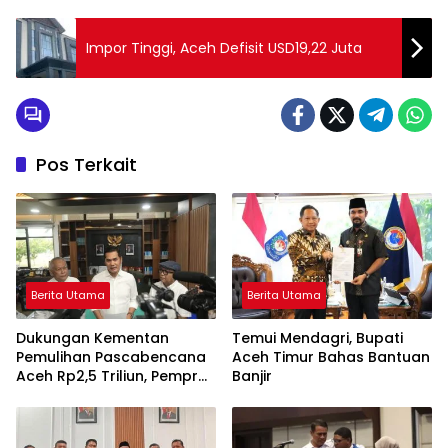
Impor Tinggi, Aceh Defisit USD19,22 Juta
Pos Terkait
Berita Utama
Berita Utama
Dukungan Kementan
Temui Mendagri, Bupati
Pemulihan Pascabencana
Aceh Timur Bahas Bantuan
Aceh Rp2,5 Triliun, Pemprov
Banjir
Kelola Rp9,7 Miliar