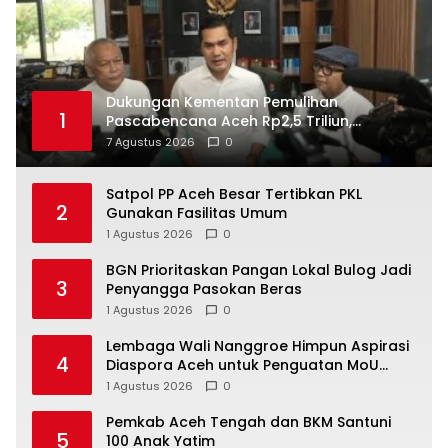
Dukungan Kementan Pemulihan
1
Pascabencana Aceh Rp2,5 Triliun,
Pemprov Kelola Rp9,7 Miliar
7 Agustus 2026
0
Satpol PP Aceh Besar Tertibkan PKL
2
Gunakan Fasilitas Umum
1 Agustus 2026
0
BGN Prioritaskan Pangan Lokal Bulog Jadi
3
Penyangga Pasokan Beras
1 Agustus 2026
0
Lembaga Wali Nanggroe Himpun Aspirasi
4
Diaspora Aceh untuk Penguatan MoU
Helsinki dan UU 11/2006, Ini Hasilnya
1 Agustus 2026
0
Pemkab Aceh Tengah dan BKM Santuni
5
100 Anak Yatim