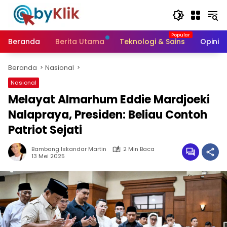
Langsung
ke
konten
Beranda
Berita Utama
Teknologi & Sains
Opini &
Beranda
Nasional
Nasional
Melayat Almarhum Eddie Mardjoeki
Nalapraya, Presiden: Beliau Contoh
Patriot Sejati
Bambang Iskandar Martin
2 Min Baca
13 Mei 2025