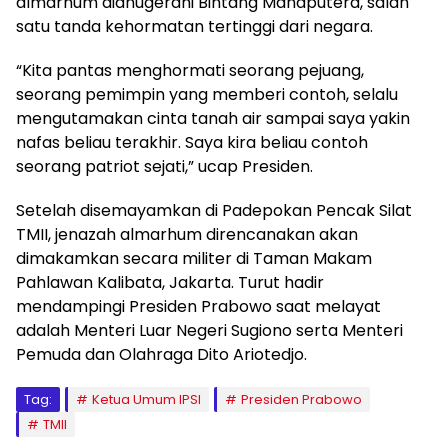
almarhum dianugerahi Bintang Mahaputera, salah
satu tanda kehormatan tertinggi dari negara.
“Kita pantas menghormati seorang pejuang,
seorang pemimpin yang memberi contoh, selalu
mengutamakan cinta tanah air sampai saya yakin
nafas beliau terakhir. Saya kira beliau contoh
seorang patriot sejati,” ucap Presiden.
Setelah disemayamkan di Padepokan Pencak Silat
TMII, jenazah almarhum direncanakan akan
dimakamkan secara militer di Taman Makam
Pahlawan Kalibata, Jakarta. Turut hadir
mendampingi Presiden Prabowo saat melayat
adalah Menteri Luar Negeri Sugiono serta Menteri
Pemuda dan Olahraga Dito Ariotedjo.
Tag:
Ketua Umum IPSI
Presiden Prabowo
TMII