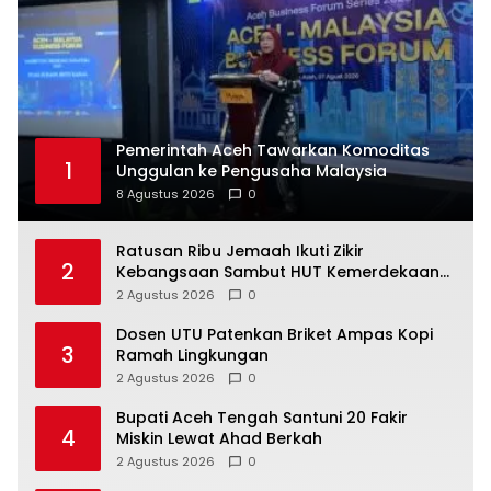
Pemerintah Aceh Tawarkan Komoditas
1
Unggulan ke Pengusaha Malaysia
8 Agustus 2026
0
Ratusan Ribu Jemaah Ikuti Zikir
2
Kebangsaan Sambut HUT Kemerdekaan
RI
2 Agustus 2026
0
Dosen UTU Patenkan Briket Ampas Kopi
3
Ramah Lingkungan
2 Agustus 2026
0
Bupati Aceh Tengah Santuni 20 Fakir
4
Miskin Lewat Ahad Berkah
2 Agustus 2026
0