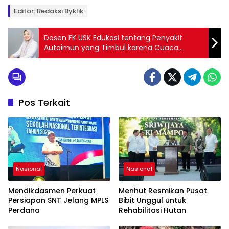
Editor: Redaksi Byklik
Dosen FK USK Edukasi tentang Penyakit
Autoimun yang Timbul karena Cuaca
Ekstrem
Pos Terkait
Nasional
Nasional
Mendikdasmen Perkuat
Menhut Resmikan Pusat
Persiapan SNT Jelang MPLS
Bibit Unggul untuk
Perdana
Rehabilitasi Hutan