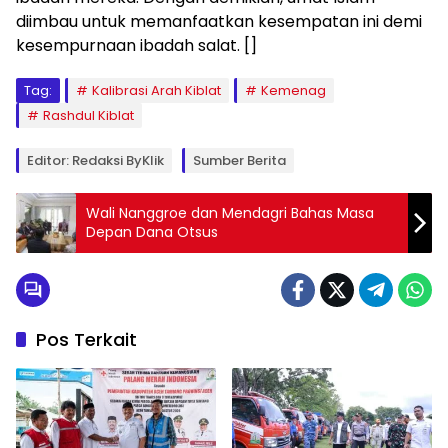
diimbau untuk memanfaatkan kesempatan ini demi
kesempurnaan ibadah salat. []
Tag:
Kalibrasi Arah Kiblat
Kemenag
Rashdul Kiblat
Editor: Redaksi ByKlik
Sumber Berita
Wali Nanggroe dan Mendagri Bahas Masa
Depan Dana Otsus
Pos Terkait