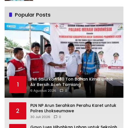
Popular Posts
PMI Salurkan 180 Ton Bahan Kimia untuk
1
Air Bersih Aceh Tamiang
6 Agustus 2026
0
PLN NP Arun Serahkan Perahu Karet untuk
2
Polres Lhokseumawe
30 Juli 2026
0
Gayo Lues Hibahkan Lahan untuk Sekolah