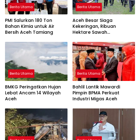
Berita Utama
Berita Utama
PMI Salurkan 180 Ton
Aceh Besar Siaga
Bahan Kimia untuk Air
Kekeringan, Ribuan
Bersih Aceh Tamiang
Hektare Sawah
Terdampak Parah
Berita Utama
Berita Utama
BMKG Peringatkan Hujan
Bahlil Lantik Mawardi
Lebat Ancam 14 Wilayah
Pimpin BPMA Perkuat
Aceh
Industri Migas Aceh