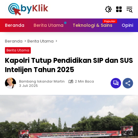
Langsung
ke
konten
Beranda
Berita Utama
Teknologi & Sains
Opini &
Beranda
Berita Utama
Berita Utama
Kapolri Tutup Pendidikan SIP dan SUS
Intelijen Tahun 2025
Bambang Iskandar Martin
2 Min Baca
3 Juli 2025