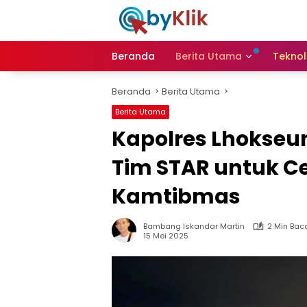
Langsung
ke
konten
Beranda
Berita Utama
Teknol
Beranda
Berita Utama
Berita Utama
Kapolres Lhokseu
Tim STAR untuk 
Kamtibmas
Bambang Iskandar Martin
2 Min Bac
15 Mei 2025