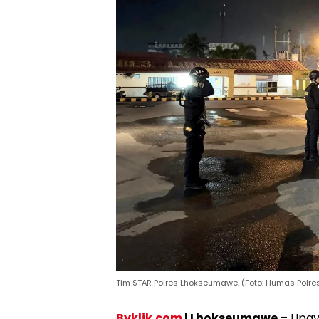
Tim STAR Polres Lhokseumawe. (Foto: Humas Polre
Byklik.com
| Lhokseumawe
– Upa