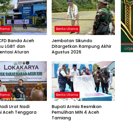
 Utama
Berita Utama
CFD Banda Aceh
Jembatan Sikundo
Isu LGBT dan
Ditargetkan Rampung Akhir
entasi Aturan
Agustus 2026
 Utama
Berita Utama
adi Urat Nadi
Bupati Armia Resmikan
i Aceh Tenggara
Pemulihan MIN 4 Aceh
Tamiang