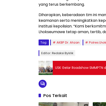
yang terus berkembang.
Diharapkan, keberadaan tim ini m
keamanan serta meningkatkan kepe
institusi kepolisian. “Kami berkomi
Lhokseumawe tetap aman, tertib, dan
Tag:
AKBP Dr. Ahzan
Polres Lh
Editor: Redaksi Byklik
USK Gelar Roadshow SMMPTN d
Pos Terkait