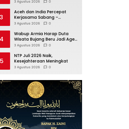
Hadapi Kekeringan
3 Agustus 2026
0
Aceh dan India Percepat
3
Kerjasama Sabang –
Andaman, Staf Khusus Wali
3 Agustus 2026
0
Nanggroe Bahas Penguatan
Kerja Sama Strategis
Wabup Armia Harap Duta
4
Wisata Bujang Beru Jadi Agen
Perubahan
3 Agustus 2026
0
NTP Juli 2026 Naik,
5
Kesejahteraan Meningkat
3 Agustus 2026
0