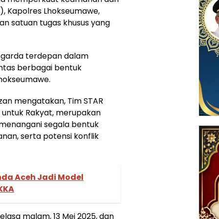
), Kapolres Lhokseumawe,
an satuan tugas khusus yang
di garda terdepan dalam
tas berbagai bentuk
 Lhokseumawe.
zan mengatakan, Tim STAR
n untuk Rakyat, merupakan
 menangani segala bentuk
an, serta potensi konflik
nda Aceh Jadi Model
KKA
Selasa malam, 13 Mei 2025, dan