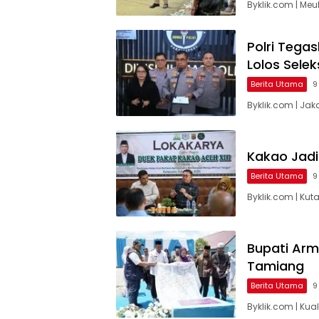
Byklik.com | M
Polri Tegas
Lolos Selek
Berita Utama
9
Byklik.com | Jak
Kakao Jadi
Berita Utama
9
Byklik.com | Ku
Bupati Arm
Tamiang
Berita Utama
9
Byklik.com | Ku