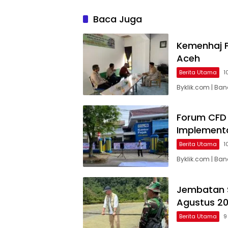
Baca Juga
Kemenhaj P
Aceh
Berita Utama
1
Byklik.com | Ba
Forum CFD 
Implementa
Berita Utama
1
Byklik.com | Ba
Jembatan 
Agustus 2
Berita Utama
9