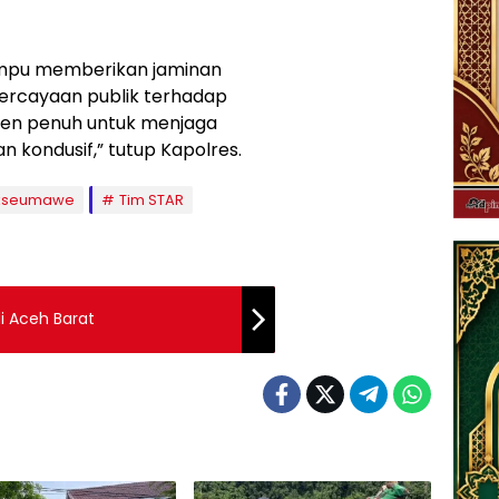
ampu memberikan jaminan
rcayaan publik terhadap
tmen penuh untuk menjaga
 kondusif,” tutup Kapolres.
okseumawe
Tim STAR
i Aceh Barat