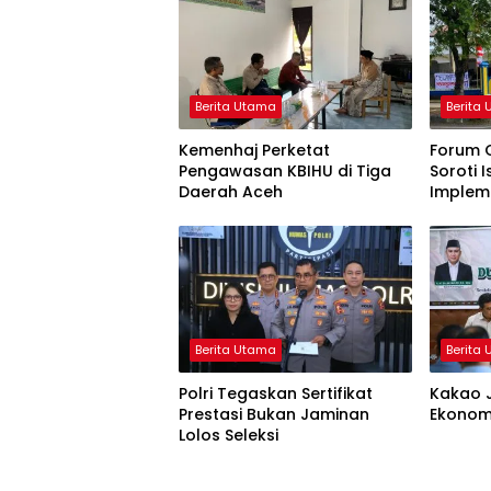
Berita Utama
Berita
Kemenhaj Perketat
Forum 
Pengawasan KBIHU di Tiga
Soroti 
Daerah Aceh
Implem
Berita Utama
Berita
Polri Tegaskan Sertifikat
Kakao J
Prestasi Bukan Jaminan
Ekonom
Lolos Seleksi