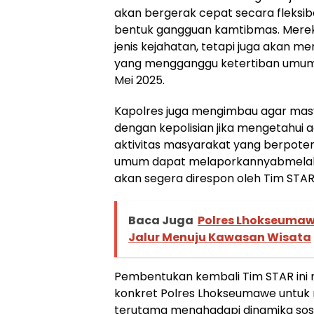
akan bergerak cepat secara fleksi
bentuk gangguan kamtibmas. Mereka
jenis kejahatan, tetapi juga akan m
yang mengganggu ketertiban umum,” 
Mei 2025.
Kapolres juga mengimbau agar masy
dengan kepolisian jika mengetahui
aktivitas masyarakat yang berpo
umum dapat melaporkannyabmelalui 
akan segera direspon oleh Tim STAR
Baca Juga
Polres Lhokseumaw
Jalur Menuju Kawasan Wisata
Pembentukan kembali Tim STAR ini 
konkret Polres Lhokseumawe untuk m
terutama menghadapi dinamika sosi