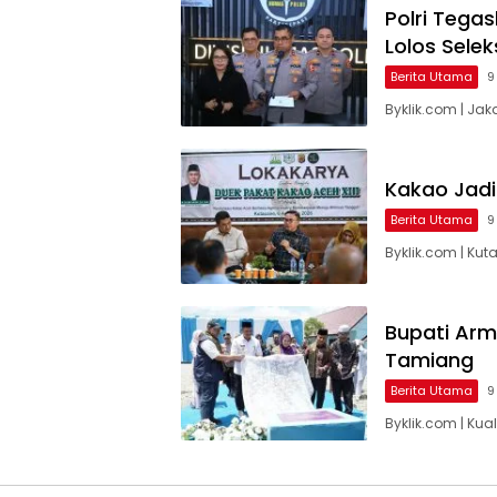
Polri Tegas
Lolos Selek
Berita Utama
9
Byklik.com | Jak
Kakao Jadi
Berita Utama
9
Byklik.com | Ku
Bupati Arm
Tamiang
Berita Utama
9
Byklik.com | Ku