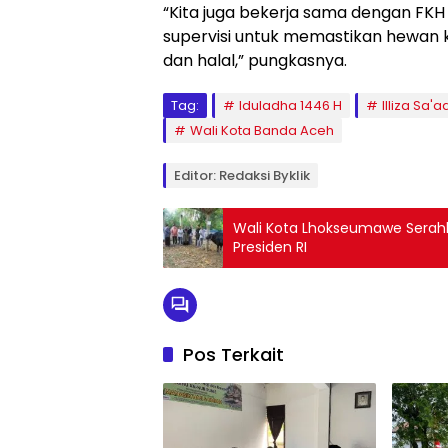
“Kita juga bekerja sama dengan FK
supervisi untuk memastikan hewan 
dan halal,” pungkasnya.
Tag:
Iduladha 1446 H
Illiza Sa'
Wali Kota Banda Aceh
Editor: Redaksi Byklik
Wali Kota Lhokseumawe Serah
Presiden RI
Pos Terkait