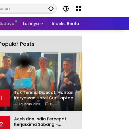
 Budaya
Lainnya
Indeks Berita
Popular Posts
Tak Terima Dipecat, Mantan
1
Karyawan Hotel Curi Laptop
10 Agustus 2026
0
Aceh dan India Percepat
2
Kerjasama Sabang –