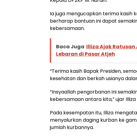
Kepala DP2KP M. Nurdin.
Ia juga mengucapkan terima kasih 
berharap bantuan ini dapat semak
kebersamaan.
Baca Juga
Illiza Ajak Ratusa
Lebaran di Pasar Atjeh
“Terima kasih Bapak Presiden, semo
kesehatan dan berkah usianya dala
“Insyaallah pengorbanan ini semak
kebersamaan antara kita,” ujar Illiza
Pada kesempatan itu, Illiza mengat
menyalurkan daging kurban ke g
jumlah kurbannya.