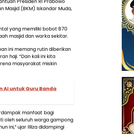
antuan Presiden RI Prabowo
 Masjid (BKM) Iskandar Muda,
ental yang memiliki bobot 870
ah masjid dan warka sekitar.
ban ini memang rutin diberikan
 haji. “Dan kali ini kita
rena masyarakat miskin
an AI untuk Guru Banda
erdampak manfaat bagi
ati oleh seluruh warga gampong
 ini,” ujar Illiza didampingi