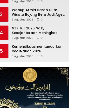
Andaman, Staf Khusus Wali
3 Agustus 2026
0
Nanggroe Bahas Penguatan
Kerja Sama Strategis
Wabup Armia Harap Duta
3
Wisata Bujang Beru Jadi Agen
Perubahan
3 Agustus 2026
0
NTP Juli 2026 Naik,
4
Kesejahteraan Meningkat
3 Agustus 2026
0
Kemendikdasmen Luncurkan
5
ImajiNation 2026
3 Agustus 2026
0