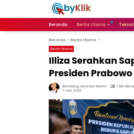
Langsung
ke
konten
Beranda
Berita Utama
Teknol
Beranda
Berita Utama
Berita Utama
Illiza Serahkan S
Presiden Prabowo
Bambang Iskandar Martin
1 Min Bac
7 Juni 2025