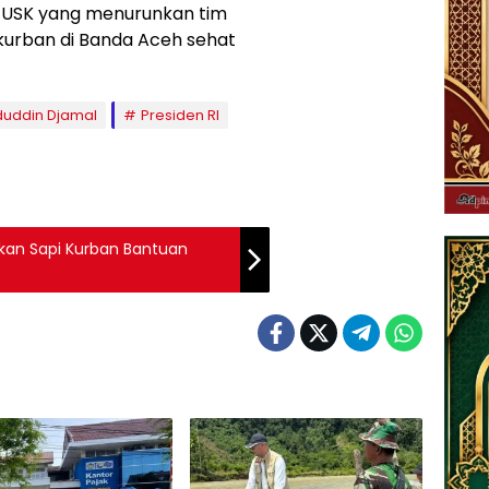
H USK yang menurunkan tim
kurban di Banda Aceh sehat
aduddin Djamal
Presiden RI
kan Sapi Kurban Bantuan