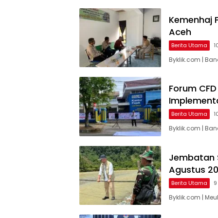
Kemenhaj P
Aceh
Berita Utama
1
Byklik.com | Ba
Forum CFD 
Implementa
Berita Utama
1
Byklik.com | Ba
Jembatan 
Agustus 2
Berita Utama
9
Byklik.com | M