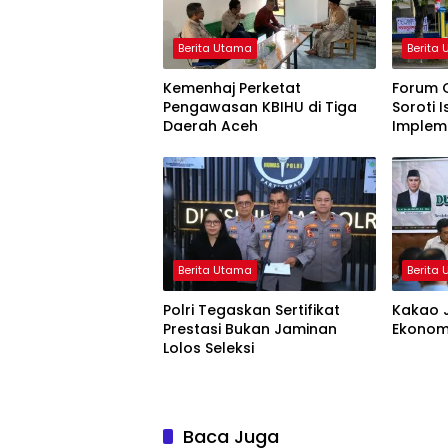
Berita Utama
Berita
Kemenhaj Perketat
Forum 
Pengawasan KBIHU di Tiga
Soroti 
Daerah Aceh
Implem
Berita Utama
Berita
Polri Tegaskan Sertifikat
Kakao J
Prestasi Bukan Jaminan
Ekonom
Lolos Seleksi
Baca Juga