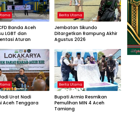
 Utama
Berita Utama
CFD Banda Aceh
Jembatan Sikundo
Isu LGBT dan
Ditargetkan Rampung Akhir
entasi Aturan
Agustus 2026
 Utama
Berita Utama
adi Urat Nadi
Bupati Armia Resmikan
i Aceh Tenggara
Pemulihan MIN 4 Aceh
Tamiang