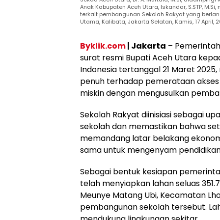
Anak Kabupaten Aceh Utara, Iskandar, S.STP, M.Si
terkait pembangunan Sekolah Rakyat yang berl
Utama, Kalibata, Jakarta Selatan, Kamis, 17 April,
Byklik.com
| Jakarta
– Pemerintah
surat resmi Bupati Aceh Utara kepad
Indonesia tertanggal 21 Maret 202
penuh terhadap pemerataan akses 
miskin dengan mengusulkan pemban
Sekolah Rakyat diinisiasi sebagai 
sekolah dan memastikan bahwa seti
memandang latar belakang ekonomi
sama untuk mengenyam pendidikan
Sebagai bentuk kesiapan pemerint
telah menyiapkan lahan seluas 351.
Meunye Matang Ubi, Kecamatan Lhok
pembangunan sekolah tersebut. Laha
mendukung lingkungan sekitar.