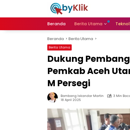
Langsung
ke
konten
Beranda
Berita Utama
Teknol
Beranda
Berita Utama
Berita Utama
Dukung Pembangu
Pemkab Aceh Utar
M Persegi
Bambang Iskandar Martin
3 Min Bac
18 April 2025