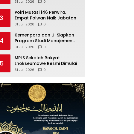
Meriah
31 Juli 2026
0
Polri Mutasi 146 Perwira,
3
Empat Polwan Naik Jabatan
31 Juli 2026
0
Kemenpora dan UI Siapkan
4
Program Studi Manajemen
Olahraga
31 Juli 2026
0
MPLS Sekolah Rakyat
5
Lhokseumawe Resmi Dimulai
31 Juli 2026
0