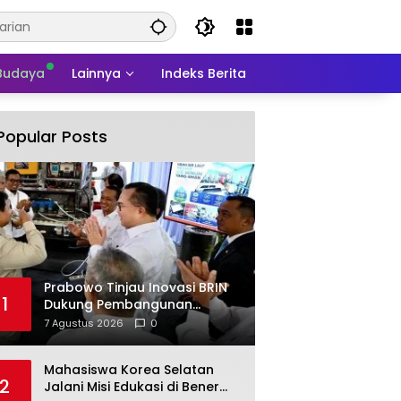
 Budaya
Lainnya
Indeks Berita
Popular Posts
Prabowo Tinjau Inovasi BRIN
1
Dukung Pembangunan
Nasional Berkelanjutan
7 Agustus 2026
0
Mahasiswa Korea Selatan
2
Jalani Misi Edukasi di Bener