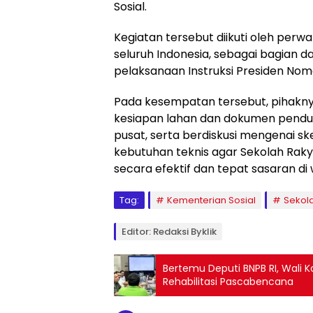
Sosial.
Kegiatan tersebut diikuti oleh perw
seluruh Indonesia, sebagai bagian d
pelaksanaan Instruksi Presiden Nom
Pada kesempatan tersebut, pihak
kesiapan lahan dan dokumen penduk
pusat, serta berdiskusi mengenai 
kebutuhan teknis agar Sekolah Raky
secara efektif dan tepat sasaran di
Tag:
Kementerian Sosial
Sekol
Editor: Redaksi Byklik
Bertemu Deputi BNPB RI, Wali
Rehabilitasi Pascabencana