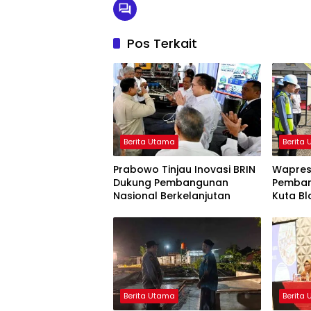
Pos Terkait
Berita Utama
Berita
Prabowo Tinjau Inovasi BRIN
Wapres
Dukung Pembangunan
Pemba
Nasional Berkelanjutan
Kuta Bl
Berita Utama
Berita