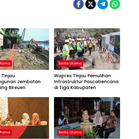
 Utama
Berita Utama
 Tinjau
Wapres Tinjau Pemulihan
ngunan Jembatan
Infrastruktur Pascabencana
ang Bireuen
di Tiga Kabupaten
 Utama
Berita Utama