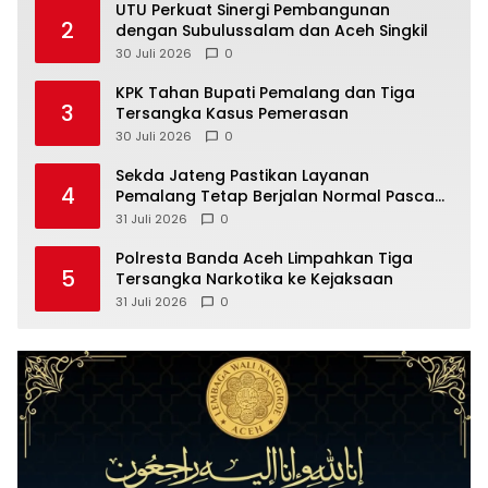
UTU Perkuat Sinergi Pembangunan
2
dengan Subulussalam dan Aceh Singkil
30 Juli 2026
0
KPK Tahan Bupati Pemalang dan Tiga
3
Tersangka Kasus Pemerasan
30 Juli 2026
0
Sekda Jateng Pastikan Layanan
4
Pemalang Tetap Berjalan Normal Pasca
OTT
31 Juli 2026
0
Polresta Banda Aceh Limpahkan Tiga
5
Tersangka Narkotika ke Kejaksaan
31 Juli 2026
0