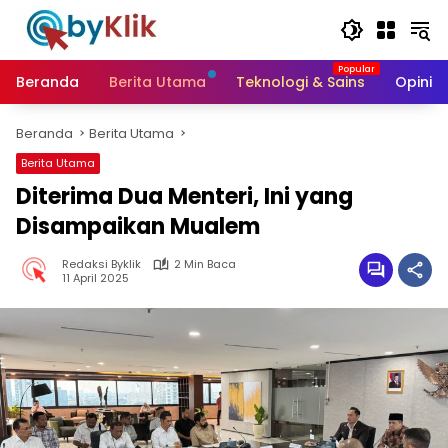
Langsung
ke
konten
Beranda
Berita Utama
Teknologi & Sains
Opini &
Beranda
Berita Utama
Berita Utama
Diterima Dua Menteri, Ini yang
Disampaikan Mualem
Redaksi Byklik
2 Min Baca
11 April 2025