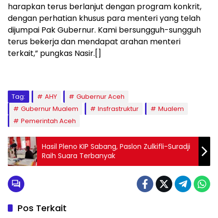
harapkan terus berlanjut dengan program konkrit,
dengan perhatian khusus para menteri yang telah
dijumpai Pak Gubernur. Kami bersungguh-sungguh
terus bekerja dan mendapat arahan menteri
terkait,” pungkas Nasir.[]
Tag:
AHY
Gubernur Aceh
Gubernur Mualem
Insfrastruktur
Mualem
Pemerintah Aceh
Hasil Pleno KIP Sabang, Paslon Zulkifli-Suradji
Raih Suara Terbanyak
Pos Terkait