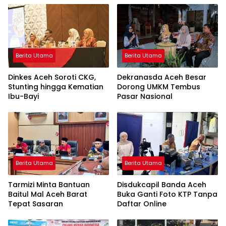
Berita Utama
Berita Utama
Dinkes Aceh Soroti CKG,
Dekranasda Aceh Besar
Stunting hingga Kematian
Dorong UMKM Tembus
Ibu-Bayi
Pasar Nasional
Berita Utama
Berita Utama
Tarmizi Minta Bantuan
Disdukcapil Banda Aceh
Baitul Mal Aceh Barat
Buka Ganti Foto KTP Tanpa
Tepat Sasaran
Daftar Online