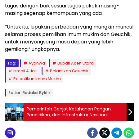
tugas dengan baik sesuai tugas pokok masing-
masing segenap kemampuan yang ada.
“Untuk itu, lupakan perbedaan yang mungkin muncul
selama proses pemilihan Imum mukim dan Geuchik,
untuk menyongsong masa depan yang lebih
gemilang,” ungkapnya.
Tag:
Ayahwa
Bupati Aceh Utara
Ismail A Jalil
Pelantikan Geuchik
Pelantikan Imum Mukim
Editor: Redaksi Byklik
Pemerintah Genjot Ketahanan Pangan,
Pendidikan, dan Infrastruktur Nasional