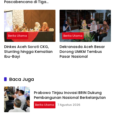
Pascabencana di Tiga
Kabupaten
Berita Utama
Berita Utama
Dinkes Aceh Soroti CKG,
Dekranasda Aceh Besar
Stunting hingga Kematian
Dorong UMKM Tembus
Ibu-Bayi
Pasar Nasional
Baca Juga
Prabowo Tinjau Inovasi BRIN Dukung
Pembangunan Nasional Berkelanjutan
Berita Utama
7 Agustus 2026