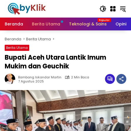
Langsung
ke
konten
Beranda
Berita Utama
Teknologi & Sains
Opini &
Beranda
Berita Utama
Berita Utama
Bupati Aceh Utara Lantik Imum
Mukim dan Geuchik
Bambang Iskandar Martin
2 Min Baca
7 Agustus 2025