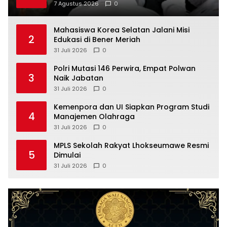
7 Agustus 2026
0
Mahasiswa Korea Selatan Jalani Misi
2
Edukasi di Bener Meriah
31 Juli 2026
0
Polri Mutasi 146 Perwira, Empat Polwan
3
Naik Jabatan
31 Juli 2026
0
Kemenpora dan UI Siapkan Program Studi
4
Manajemen Olahraga
31 Juli 2026
0
MPLS Sekolah Rakyat Lhokseumawe Resmi
5
Dimulai
31 Juli 2026
0