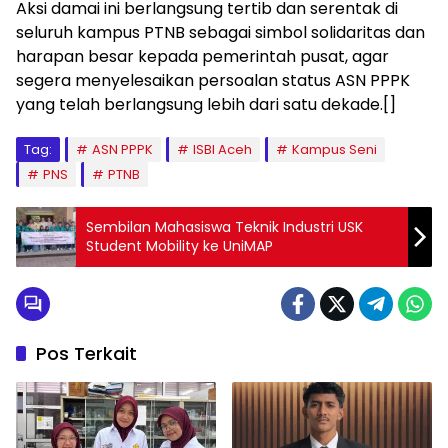
Aksi damai ini berlangsung tertib dan serentak di
seluruh kampus PTNB sebagai simbol solidaritas dan
harapan besar kepada pemerintah pusat, agar
segera menyelesaikan persoalan status ASN PPPK
yang telah berlangsung lebih dari satu dekade.[]
Tag:
ASN PPPK
ISBI Aceh
Kampus Seni
PNS
PTNB
Sembilan Mahasiswa Teknik Industri USK
Student Mobility ke UniMAP
Pos Terkait