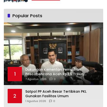
Popular Posts
Dukungan Kementan Pemulihan
1
Pascabencana Aceh Rp2,5 Triliun,
Pemprov Kelola Rp9,7 Miliar
7 Agustus 2026
0
Satpol PP Aceh Besar Tertibkan PKL
2
Gunakan Fasilitas Umum
1 Agustus 2026
0