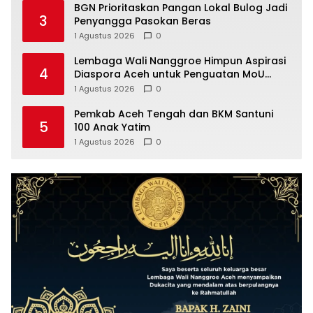
BGN Prioritaskan Pangan Lokal Bulog Jadi
3
Penyangga Pasokan Beras
1 Agustus 2026
0
Lembaga Wali Nanggroe Himpun Aspirasi
4
Diaspora Aceh untuk Penguatan MoU
Helsinki dan UU 11/2006, Ini Hasilnya
1 Agustus 2026
0
Pemkab Aceh Tengah dan BKM Santuni
5
100 Anak Yatim
1 Agustus 2026
0