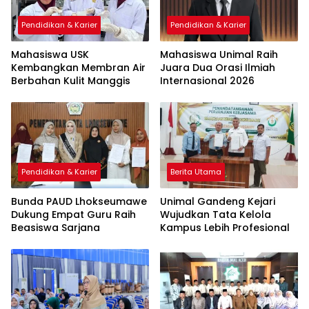
Pendidikan & Karier
Pendidikan & Karier
Mahasiswa USK
Mahasiswa Unimal Raih
Kembangkan Membran Air
Juara Dua Orasi Ilmiah
Berbahan Kulit Manggis
Internasional 2026
Pendidikan & Karier
Berita Utama
Bunda PAUD Lhokseumawe
Unimal Gandeng Kejari
Dukung Empat Guru Raih
Wujudkan Tata Kelola
Beasiswa Sarjana
Kampus Lebih Profesional