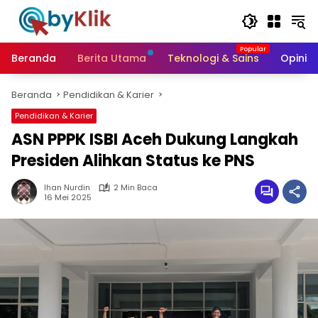
Langsung
ke
konten
Beranda
Berita Utama
Teknologi & Sains
Opini &
Beranda
Pendidikan & Karier
Pendidikan & Karier
ASN PPPK ISBI Aceh Dukung Langkah
Presiden Alihkan Status ke PNS
Ihan Nurdin
2 Min Baca
16 Mei 2025