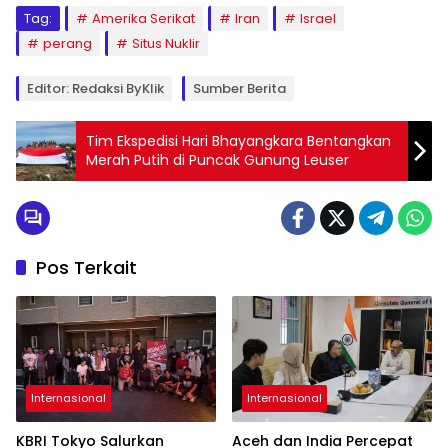
Tag:
Amerika Serikat
Iran
Israel
perang
Situs Nuklir
Editor: Redaksi ByKlik
Sumber Berita
Tim Ekspedisi Hari Bhayangkara Bentangkan
Merah Putih di Puncak Gunung Leuser
Pos Terkait
Internasional
Internasional
KBRI Tokyo Salurkan
Aceh dan India Percepat