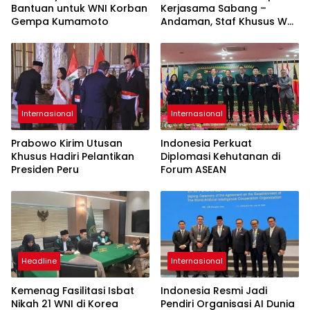
Bantuan untuk WNI Korban
Kerjasama Sabang –
Gempa Kumamoto
Andaman, Staf Khusus Wali
Nanggroe Bahas
Penguatan Kerja Sama
Strategis
Internasional
Internasional
Prabowo Kirim Utusan
Indonesia Perkuat
Khusus Hadiri Pelantikan
Diplomasi Kehutanan di
Presiden Peru
Forum ASEAN
Headline
Internasional
Kemenag Fasilitasi Isbat
Indonesia Resmi Jadi
Nikah 21 WNI di Korea
Pendiri Organisasi AI Dunia