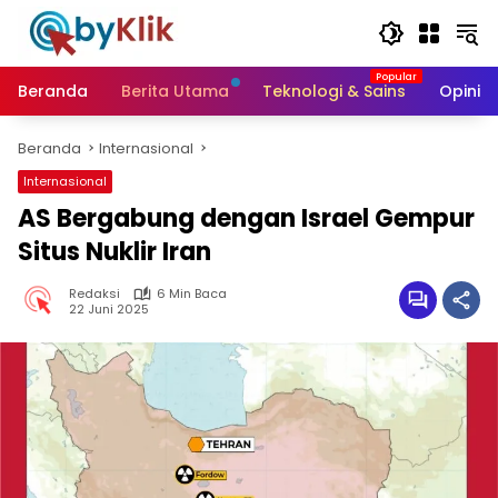
Langsung
ke
konten
Beranda
Berita Utama
Teknologi & Sains
Opini &
Beranda
Internasional
Internasional
AS Bergabung dengan Israel Gempur
Situs Nuklir Iran
Redaksi
6 Min Baca
22 Juni 2025