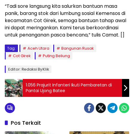
“Tadi sore langsung kita salurkan bantuan masa
panik, barang stok dari lumbung sosial Kemensos di
kecamatan Cot Girek, semoga bantuan tahap awal
ini dapat meringankan. Kami terus berkoordinasi
untuk penanganan pasca bencana,” tulis Camat. []
Tag:
Aceh Utara
Bangunan Rusak
Cot Girek
Puting Beliung
Editor: Redaksi ByKlik
1.056 Prajurit Infanteri Ikuti Pembaretan di
Pantai Ujong Batee
Pos Terkait