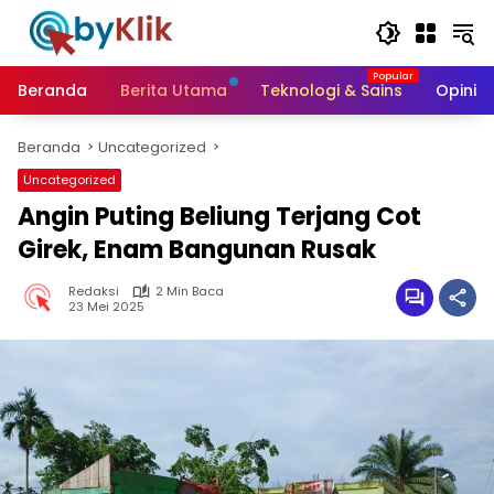
Langsung
ke
konten
Beranda
Berita Utama
Teknologi & Sains
Opini &
Beranda
Uncategorized
Uncategorized
Angin Puting Beliung Terjang Cot
Girek, Enam Bangunan Rusak
Redaksi
2 Min Baca
23 Mei 2025