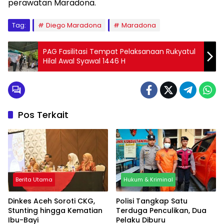
perawatan Maradona.
Tag:
Diego Maradona
Maradona
PAG Fasilitasi Tempat Pelaksanaan Rukyatul
Hilal Awal Syawal 1446 H
Pos Terkait
Berita Utama
Hukum & Kriminal
Dinkes Aceh Soroti CKG,
Polisi Tangkap Satu
Stunting hingga Kematian
Terduga Penculikan, Dua
Ibu-Bayi
Pelaku Diburu