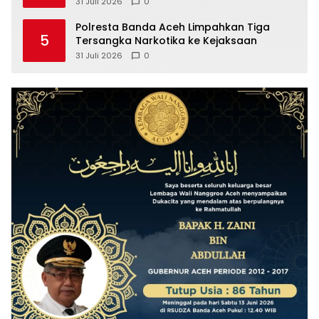
OTT
31 Juli 2026
0
Polresta Banda Aceh Limpahkan Tiga
5
Tersangka Narkotika ke Kejaksaan
31 Juli 2026
0