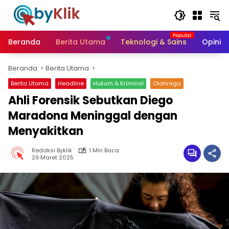
Langsung
ke
konten
Beranda
Berita Utama
Teknologi & Sains
Opini &
Beranda
Berita Utama
Berita Utama
Headline
Hukum & Kriminal
Olahraga
Ahli Forensik Sebutkan Diego
Maradona Meninggal dengan
Menyakitkan
Redaksi Byklik
1 Min Baca
29 Maret 2025