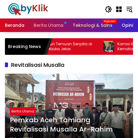
Langsung
ke
konten
Beranda
Berita Utama
Teknologi & Sains
Opini &
Daradjatun Temuan Senjata di
Komisi III Desak Polisi Usut T
Breaking News
 Harus Dibuka Jelas
Kematian Winda
Revitalisasi Musalla
Berita Utama
Pemkab Aceh Tamiang
Revitalisasi Musalla Ar-Rahim