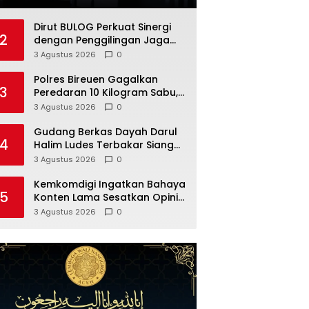
Dirut BULOG Perkuat Sinergi
2
dengan Penggilingan Jaga
Mutu Beras Nasional
3 Agustus 2026
0
Polres Bireuen Gagalkan
3
Peredaran 10 Kilogram Sabu,
Dua Tersangka Ditahan
3 Agustus 2026
0
Gudang Berkas Dayah Darul
4
Halim Ludes Terbakar Siang
Hari
3 Agustus 2026
0
Kemkomdigi Ingatkan Bahaya
5
Konten Lama Sesatkan Opini
Publik
3 Agustus 2026
0