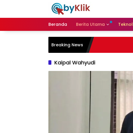
Langsung
ke
konten
Beranda
Berita Utama
Teknol
Breaking News
Kaipal Wahyudi