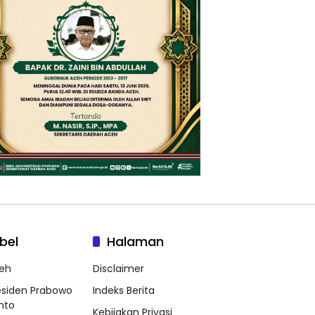
bel
Halaman
eh
Disclaimer
esiden Prabowo
Indeks Berita
nto
Kebijakan Privasi