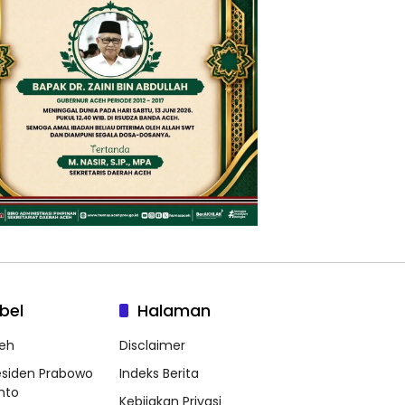
bel
Halaman
eh
Disclaimer
esiden Prabowo
Indeks Berita
nto
Kebijakan Privasi