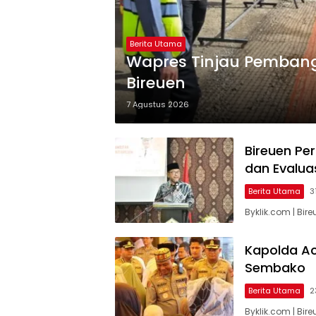
Berita Utama
Wapres Tinjau Pemban
Bireuen
7 Agustus 2026
Bireuen Pe
dan Evaluas
Berita Utama
3
Byklik.com | Bir
Kapolda Ac
Sembako
Berita Utama
2
Byklik.com | Bire