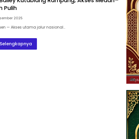
Bailey Kutablang Rampung, Akses Medan–
 Pulih
esember 2025
euen — Akses utama jalur nasional…
Selengkapnya