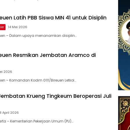
euen Latih PBB Siswa MIN 41 untuk Disiplin
ier
14 Mei 2026
reuen – Dalam upaya menanamkan disiplin…
reuen Resmikan Jembatan Aramco di
ei 2026
euen – Komandan Kodim 0111/Bireuen Letkol…
Jembatan Krueng Tingkeum Beroperasi Juli
8 April 2026
karta – Kementerian Pekerjaan Umum (PU)…