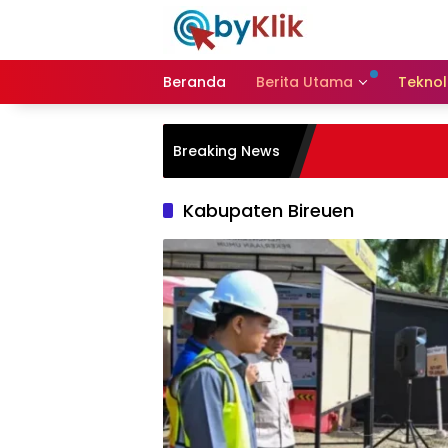
Langsung
ke
konten
Beranda
Berita Utama
Teknol
Breaking News
Kabupaten Bireuen