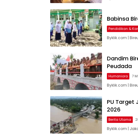
Babinsa Bir
Pendidikan & Kar
Byklik.com | Bi
Dandim Bi
Peudada
Humaniora
7 M
Byklik.com | Bir
PU Target 
2026
Berita Utama
2
Byklik.com | Ja