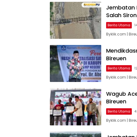
Jembatan 
Salah Siro
Berita Utama
1
Byklik.com | Bi
Mendikdasm
Bireuen
Berita Utama
1
Byklik.com | Bir
Wagub Aceh
Bireuen
Berita Utama
4
Byklik.com | Bir