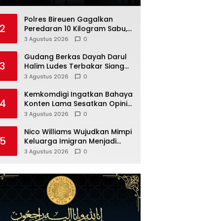
Polres Bireuen Gagalkan
2
Peredaran 10 Kilogram Sabu,
Dua Tersangka Ditahan
3 Agustus 2026
0
Gudang Berkas Dayah Darul
3
Halim Ludes Terbakar Siang
Hari
3 Agustus 2026
0
Kemkomdigi Ingatkan Bahaya
4
Konten Lama Sesatkan Opini
Publik
3 Agustus 2026
0
Nico Williams Wujudkan Mimpi
5
Keluarga Imigran Menjadi
Juara Dunia
3 Agustus 2026
0