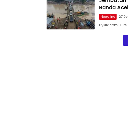
Jembatan 
Banda Aceh
Headline
27 D
Byklik.com | Bir